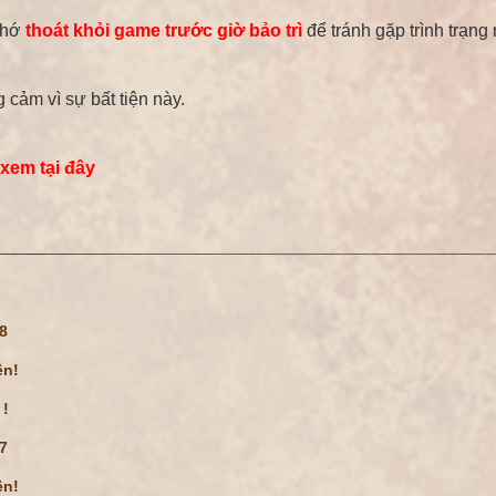
hớ
thoát khỏi game trước giờ bảo trì
để tránh gặp trình trạng
 cảm vì sự bất tiện này.
 xem tại đây
08
ện!
 !
07
ện!