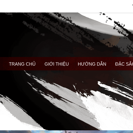
TRANG CHỦ
GIỚI THIỆU
HƯỚNG DẪN
ĐẶC SẮ