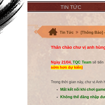
TIN TỨC
Tin Tức
[Thông Báo] - 
Thân chào chư vị anh hùn
Ngày 21/04,
TQC Team
sẽ tiến
sớm hơn dự kiến)
Trong thời gian này, chư vị Anh
Mất kết nối khi chơi gam
Không thể đăng nhập được 