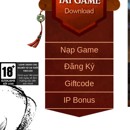
Nạp Game
Đăng Ký
Giftcode
IP Bonus