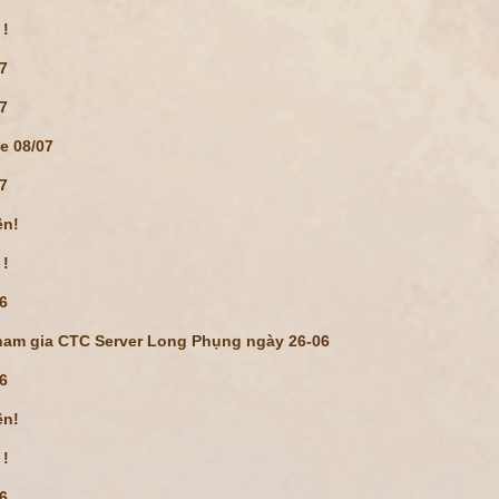
 !
07
07
te 08/07
07
ện!
 !
06
tham gia CTC Server Long Phụng ngày 26-06
06
ện!
 !
06