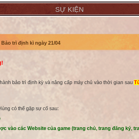
SỰ KIỆN
Bảo trì định kì ngày 21/04
g!
 hành bảo trì định kỳ và nâng cấp máy chủ vào thời gian sau
T
 Hùng có thể gặp sự cố sau:
e
vào các Website của game (trang chủ, trang đăng ký, trang n