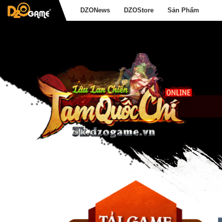
DZONews
DZOStore
Sản Phẩm