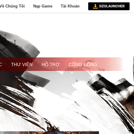
Về Chúng Tôi
Nạp Game
Tài Khoản
C
THƯ VIỆN
HỖ TRỢ
CỘNG ĐỒNG