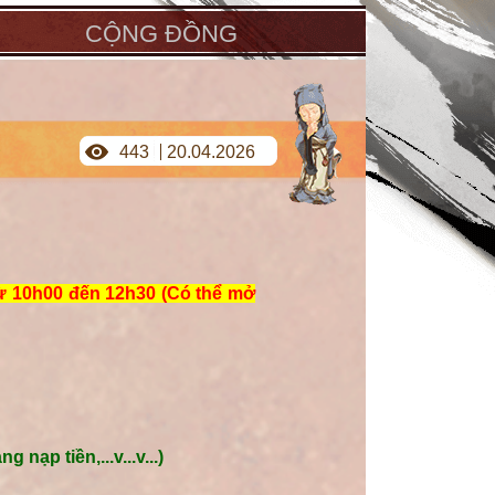
CỘNG ĐỒNG
443
20.04.2026
ừ 10h00 đến 12h30 (Có thể mở
ạp tiền,...v...v...)