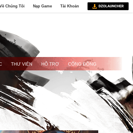
Về Chúng Tôi
Nạp Game
Tài Khoản
C
THƯ VIỆN
HỖ TRỢ
CỘNG ĐỒNG