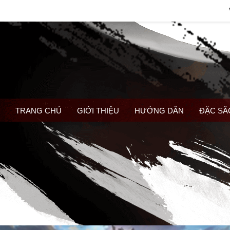
TRANG CHỦ
GIỚI THIỆU
HƯỚNG DẪN
ĐẶC SẮ