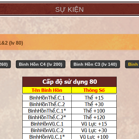
SỰ KIỆN
&2 (lv 80)
260)
Binh Hồn C4 (lv 200)
Binh Hồn C3 (lv 140)
Binh