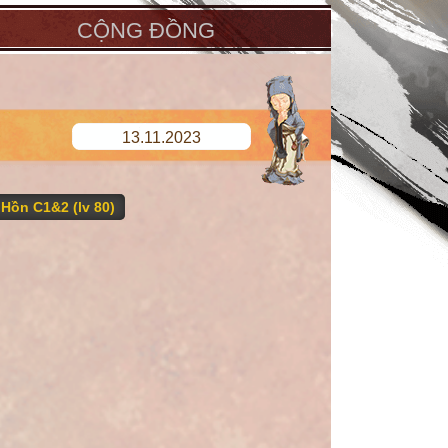
CỘNG ĐỒNG
13.11.2023
 Hồn C1&2 (lv 80)