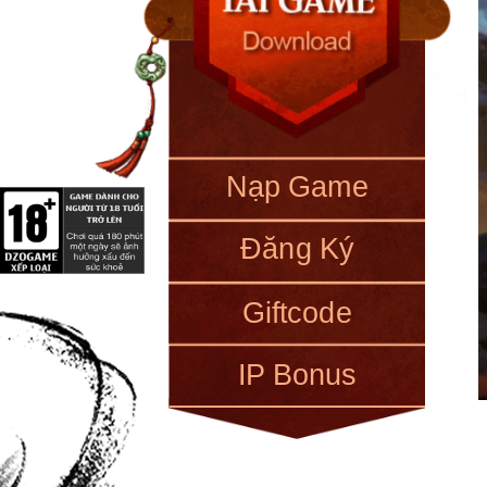
Nạp Game
Đăng Ký
Giftcode
IP Bonus