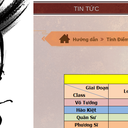
TIN TỨC
Hướng dẫn
Tính Điể