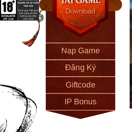
Nạp Game
Đăng Ký
Giftcode
IP Bonus