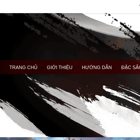
TRANG CHỦ
GIỚI THIỆU
HƯỚNG DẪN
ĐẶC SẮ