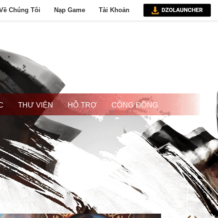
Về Chúng Tôi
Nạp Game
Tài Khoản
C
THƯ VIỆN
HỖ TRỢ
CỘNG ĐỒNG