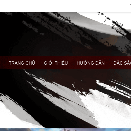
TRANG CHỦ
GIỚI THIỆU
HƯỚNG DẪN
ĐẶC SẮ