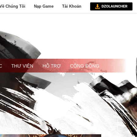
Về Chúng Tôi
Nạp Game
Tài Khoản
C
THƯ VIỆN
HỖ TRỢ
CỘNG ĐỒNG