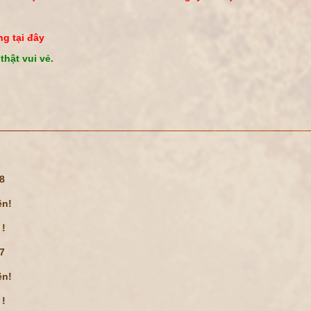
g tại đây
thật vui vẻ.
08
ện!
 !
07
ện!
 !