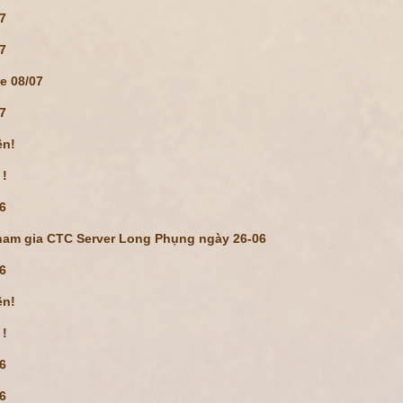
07
07
te 08/07
07
ện!
 !
06
tham gia CTC Server Long Phụng ngày 26-06
06
ện!
 !
06
06