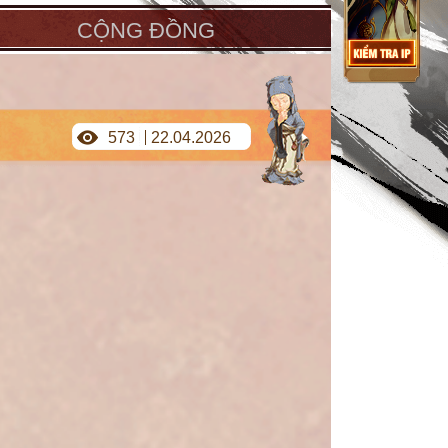
CỘNG ĐỒNG
573
22.04.2026