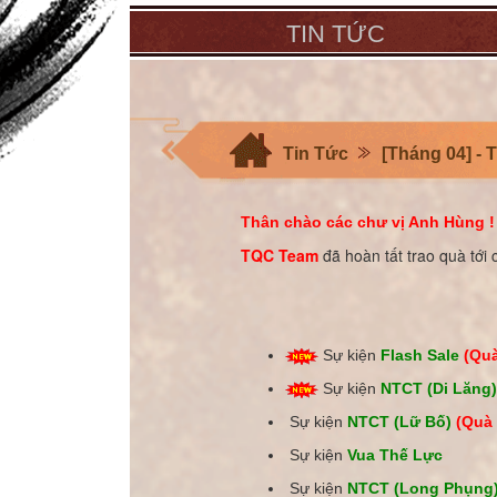
TIN TỨC
Tin Tức
[Tháng 04] - 
Thân chào các chư vị Anh Hùng !
TQC Team
đã hoàn tất trao quà tớ
Sự kiện
Flash Sale
(Quà
Sự kiện
NTCT (Di Lăng
Sự kiện
NTCT (Lữ Bố)
(Quà 
Sự kiện
Vua Thế Lực
Sự kiện
NTCT (Long Phụng