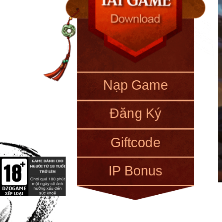
Nạp Game
Đăng Ký
Giftcode
IP Bonus