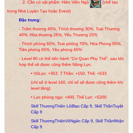
2. Cần có vật phẩm: Hiên Viên Ngũ
(chế tạo
trong Nhà Luyện Tạo hoặc Event)
Đặc trưng:
- Trãm thương 45%,
Thích thương 30%, Toái Thương
40%, Hỏa thương 25%, Yêu Thương 25%
- Thích phòng 65%, Toái phòng 70%
,
Hỏa Phòng 55%,
Tiên
phòng 65%, Yêu phòng 65%
- Level 80 có thể tiến hành "Cơ Quan Phụ Thể", sau khi
hợp thể sẽ được cộng thêm Năng Lực:
•
VũLực: +353, T.Thần: +150, Thể: +533
(chỉ số ở level 160, chỉ số sẽ được cộng thêm khi
level tăng)
•
Lực phòng ngự: +400, Thể Lực: +5200
Skill ThươngThiên LôiBạo Cấp 9, Skill ThầnTuyệt
Cấp 9
Skill ThươngThiênVôNgân Cấp 9, Skill ThầnNhận
Cấp 9