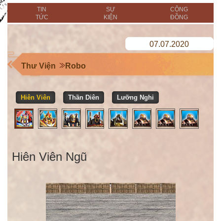
TIN
SỰ
CỘNG
TỨC
KIỆN
ĐỒNG
07.07.2020
Thư Viện
Robo
Hiên Viên
Thần Diên
Lưỡng Nghi
Hiên Viên Ngũ