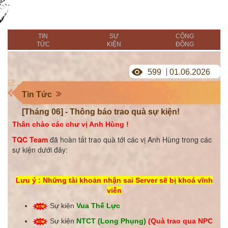
TIN
SỰ
CỘNG
TỨC
KIỆN
ĐỒNG
599
01.06.2026
Tin Tức
[Tháng 06] - Thông báo trao quà sự kiện!
Thân chào các chư vị Anh Hùng !
TQC Team
đã hoàn tất trao quà tới các vị Anh Hùng trong các
sự kiện dưới đây:
Lưu ý : Những tài khoản nhận sai Server sẽ bị khoá vĩnh
viễn
Sự kiện
Vua Thế Lực
Sự kiện
NTCT (Long Phụng)
(Quà trao qua NPC