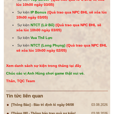
lúc 10h00 ngày
03/05
)
Sự kiện
IP Bonus
(Quà trao qua NPC ĐHL sẽ xóa lúc
10h00 ngày
03/05
)
Sự kiện
NTCT (Lữ Bố)
(Quà trao qua NPC ĐHL sẽ
xóa lúc 10h00 ngày
03/05
)
Sự kiện
Vua Thế Lực
Sự kiện
NTCT (Long Phụng)
(Quà trao qua NPC ĐHL
sẽ xóa lúc 10h00 ngày
02/05
)
Xem danh sách sự kiện trong tháng tại đây
Chúc các vị Anh Hùng chơi game thật vui vẻ.
Thân, TQC Team
Tin tức liên quan
[Thông Báo] - Bảo trì định kì ngày 04/08
03.08.2026
[Tháng 08] - Thông báo trao quà sự kiện!
03.08.2026