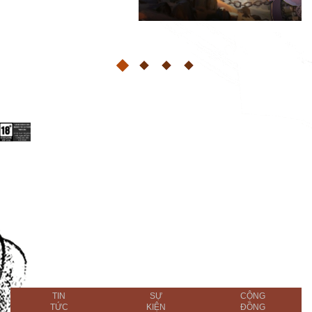
TIN
SỰ
CỘNG
TỨC
KIỆN
ĐỒNG