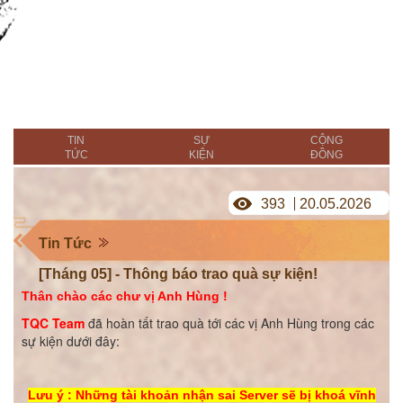
TIN
SỰ
CỘNG
TỨC
KIỆN
ĐỒNG
393
20.05.2026
Tin Tức
[Tháng 05] - Thông báo trao quà sự kiện!
Thân chào các chư vị Anh Hùng !
TQC Team
đã hoàn tất trao quà tới các vị Anh Hùng trong các
sự kiện dưới đây:
Lưu ý : Những tài khoản nhận sai Server sẽ bị khoá vĩnh