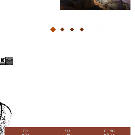
TIN
SỰ
CỘNG