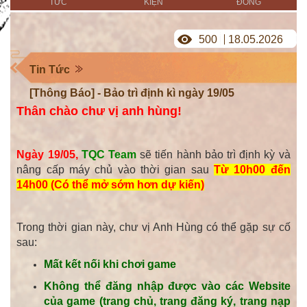
TỨC
KIỆN
ĐỒNG
500
18.05.2026
Tin Tức
[Thông Báo] - Bảo trì định kì ngày 19/05
Thân chào chư vị anh hùng!
Ngày 19/05,
TQC Team
sẽ tiến hành bảo trì định kỳ và
nâng cấp máy chủ vào thời gian sau
Từ 10h00 đến
14h00 (Có thể mở sớm hơn dự kiến)
Trong thời gian này, chư vị Anh Hùng có thể gặp sự cố
sau:
Mất kết nối khi chơi game
Không thể đăng nhập được vào các Website
của game (trang chủ, trang đăng ký, trang nạp