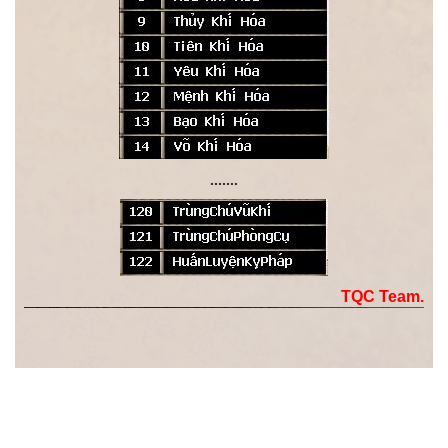
.......
TQC Team.