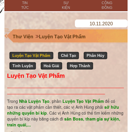
TIN
SỰ
CỘNG
TỨC
KIỆN
ĐỒNG
10.11.2020
Thư Viện
Luyện Tạo Vật Phẩm
Luyện Tạo Vật Phẩm
Chế Tạo
Phân Hủy
Tinh Luyện
Hoá Giải
Hợp Thành
Luyện Tạo Vật Phẩm
Trong
Nhà Luyện Tạo
, phần
Luyện Tạo Vật Phẩm
để có
tạo ra các vật phẩm cần thiết, các vị Anh Hùng phải
sở hữu
những quyển bí kíp
. Các vị Anh Hùng có thể tìm kiếm những
quyển bí kíp này bằng cách đi
săn Boss, tham gia sự kiện,
train quái,...