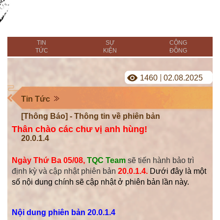
TIN
SỰ
CỘNG
TỨC
KIỆN
ĐỒNG
1460
02.08.2025
Tin Tức
[Thông Báo] - Thông tin về phiên bản
Thân chào các chư vị anh hùng!
20.0.1.4
Ngày
Thứ Ba 05/08,
TQC Team
sẽ tiến hành bảo trì
định kỳ và cập nhật phiên bản
20.0.1.4.
Dưới đây là một
số nội dung chính sẽ cập nhật ở phiên bản lần này.
Nội dung phiên bản 20.0.1.4