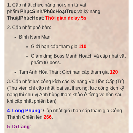
1. Cập nhật chức năng hồi sinh từ
vật
phẩm
PhụcSinh/PhúcHoạtTrục
và kỹ năng
ThuậtPhúcHoạt
:
Thời gian delay 5s
.
2. Cập nhật phó bản:
Bình Nam Man:
Giới hạn cấp tham gia
110
Giảm dmg Boss Mạnh Hoạch và cập nhật vật
phẩm từ boss.
Tam Anh Hóa Thân: Giới hạn cấp tham gia
120
3. Cập nhật lực công kích các kỹ năng Võ Hồn Cấp (Trí)
(Thư viện chỉ cập nhật loại sát thương, lực công kích kỹ
năng thì chư vị Anh hùng tham khảo ở từng võ hồn sau
khi cập nhật phiên bản)
4. Long Phụng:
Cập nhật giới hạn cấp tham gia Công
Thành Chiến lên
266
.
5. Di Lăng: