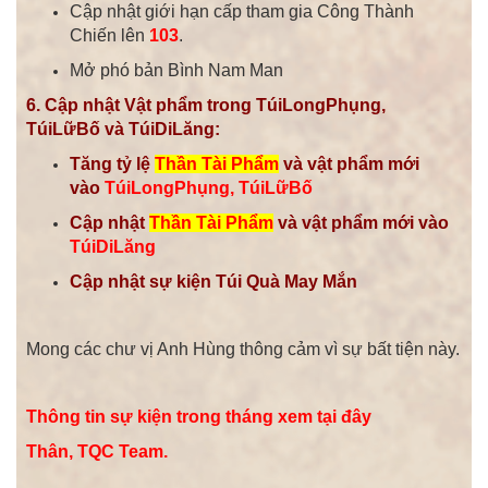
Cập nhật giới hạn cấp tham gia Công Thành
Chiến lên
103
.
Mở phó bản Bình Nam Man
6. Cập nhật Vật phẩm trong TúiLongPhụng,
TúiLữBố và TúiDiLăng:
Tăng tỷ lệ
Thần Tài Phẩm
và vật phẩm mới
vào
TúiLongPhụng, TúiLữBố
Cập nhật
Thần Tài Phẩm
và vật phẩm mới
vào
TúiDiLăng
Cập nhật sự kiện Túi Quà May Mắn
Mong các chư vị Anh Hùng thông cảm vì sự bất tiện này.
Thông tin sự kiện trong tháng xem tại đây
Thân, TQC Team.