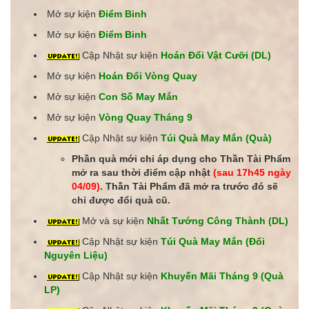
Mở sự kiện
Điểm Binh
Mở sự kiện
Điểm Binh
Cập Nhật sự kiện
Hoán Đổi Vật Cưỡi (DL)
Mở sự kiện
Hoán Đổi Vòng Quay
Mở sự kiện
Con Số May Mắn
Mở sự kiện
Vòng Quay Tháng 9
Cập Nhật sự kiện
Túi Quà May Mắn (Quà)
Phần quà mới chỉ áp dụng cho Thần Tài Phẩm
mở ra sau thời điểm cập nhật
(sau 17h45 ngày
04/09)
. Thần Tài Phẩm đã mở ra trước đó sẽ
chỉ được đổi quà cũ.
Mở và sự kiện
Nhất Tướng Công Thành (DL)
Cập Nhật sự kiện
Túi Quà May Mắn (Đổi
Nguyên Liệu)
Cập Nhật sự kiện
Khuyến Mãi Tháng 9 (Quà
LP)