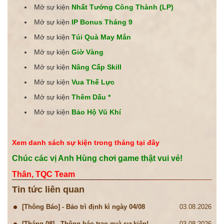
Mở sự kiện
Nhất Tướng Công Thành (LP)
Mở sự kiện
IP Bonus Tháng 9
Mở sự kiện
Túi Quà May Mắn
Mở sự kiện
Giờ Vàng
Mở sự kiện
Nâng Cấp Skill
Mở sự kiện
Vua Thế Lực
Mở sự kiện
Thêm Dấu *
Mở sự kiện
Bảo Hộ Vũ Khí
Xem danh sách sự kiện trong tháng tại đây
Chúc các vị Anh Hùng chơi game thật vui vẻ!
Thân, TQC Team
Tin tức liên quan
[Thông Báo] - Bảo trì định kì ngày 04/08
03.08.2026
[Tháng 08] - Thông báo trao quà sự kiện!
03.08.2026