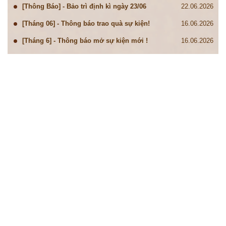
[Thông Báo] - Bảo trì định kì ngày 23/06
22.06.2026
[Tháng 06] - Thông báo trao quà sự kiện!
16.06.2026
[Tháng 6] - Thông báo mở sự kiện mới !
16.06.2026
[Thông Báo] - Bảo trì định kì ngày 16/06
15.06.2026
[Thông Báo] - Bảo trì định kì ngày 09/06
08.06.2026
[Thông Báo] Xác thực số điện thoại cho tài
08.06.2026
khoản game Tam Quốc Chí