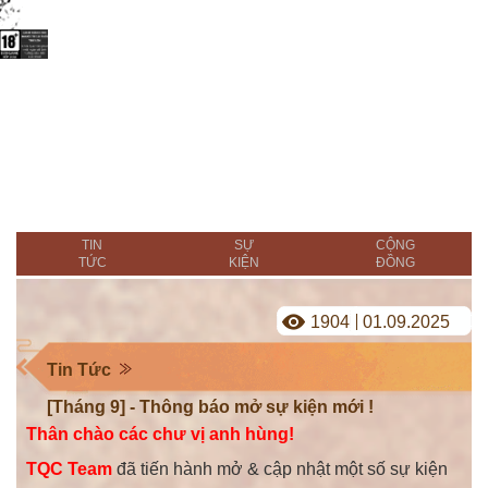
TIN
SỰ
CỘNG
TỨC
KIỆN
ĐỒNG
1904
01.09.2025
Tin Tức
[Tháng 9] - Thông báo mở sự kiện mới !
Thân chào các chư vị anh hùng!
TQC Team
đã tiến hành mở & cập nhật một số sự kiện