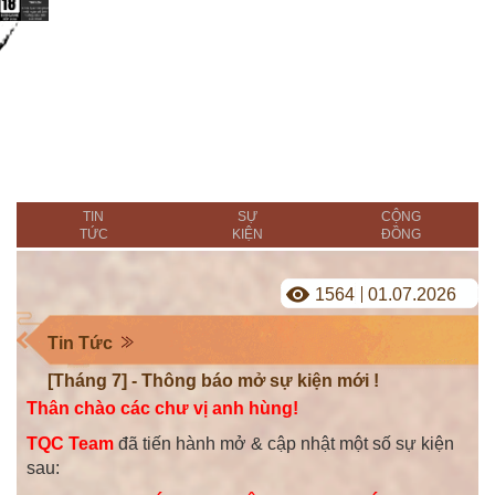
TIN
SỰ
CỘNG
TỨC
KIỆN
ĐỒNG
1564
01.07.2026
Tin Tức
[Tháng 7] - Thông báo mở sự kiện mới !
Thân chào các chư vị anh hùng!
TQC Team
đã tiến hành mở & cập nhật một số sự kiện
sau: