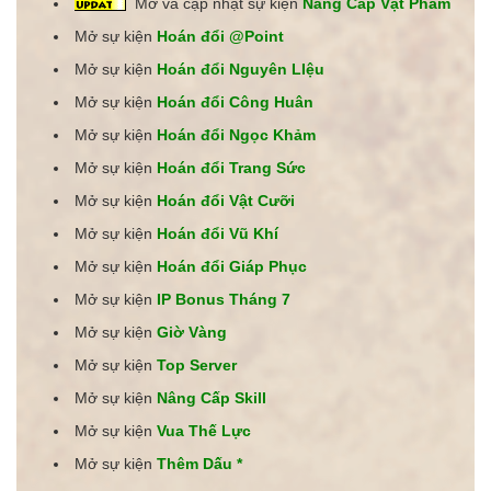
Mở và cập nhật sự kiện
Nâng Cấp Vật Phẩm
Mở sự kiện
Hoán đổi @Point
Mở sự kiện
Hoán đổi Nguyên LIệu
Mở sự kiện
Hoán đổi Công Huân
Mở sự kiện
Hoán đổi Ngọc Khảm
Mở sự kiện
Hoán đổi Trang Sức
Mở sự kiện
Hoán đổi Vật Cưỡi
Mở sự kiện
Hoán đổi Vũ Khí
Mở sự kiện
Hoán đổi Giáp Phục
Mở sự kiện
IP Bonus Tháng 7
Mở sự kiện
Giờ Vàng
Mở sự kiện
Top Server
Mở sự kiện
Nâng Cấp Skill
Mở sự kiện
Vua Thế Lực
Mở sự kiện
Thêm Dấu *