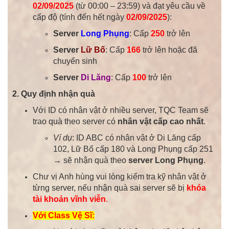
02/09/2025
(từ 00:00 – 23:59) và đạt yêu cầu về
cấp độ (tính đến hết ngày
02/09/2025
):
Server
Long Phụng
: Cấp
250
trở lên
Server
Lữ Bố
: Cấp
166
trở lên hoặc đã
chuyển sinh
Server
Di Lăng
: Cấp
100
trở lên
2. Quy định nhận quà
Với ID có nhân vật ở nhiều server, TQC Team sẽ
trao quà theo server có
nhân vật cấp cao nhất
.
Ví dụ
: ID ABC có nhân vật ở Di Lăng cấp
102, Lữ Bố cấp 180 và Long Phụng cấp 251
→ sẽ nhận quà theo
server Long Phụng
.
Chư vị Anh hùng vui lòng kiểm tra kỹ nhân vật ở
từng server, nếu nhận quà sai server sẽ bị
khóa
tài khoản vĩnh viễn
.
Với Class Vệ Sĩ: