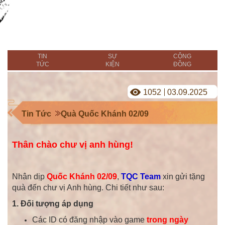
TIN
SỰ
CỘNG
TỨC
KIỆN
ĐỒNG
1052
03.09.2025
Tin Tức
Quà Quốc Khánh 02/09
Thân chào chư vị anh hùng!
Nhân dịp
Quốc Khánh 02/09
,
TQC Team
xin gửi tặng
quà đến chư vị Anh hùng. Chi tiết như sau:
1. Đối tượng áp dụng
Các ID có đăng nhập vào game
trong ngày