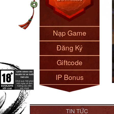
Nạp Game
Đăng Ký
Giftcode
IP Bonus
TIN TỨC