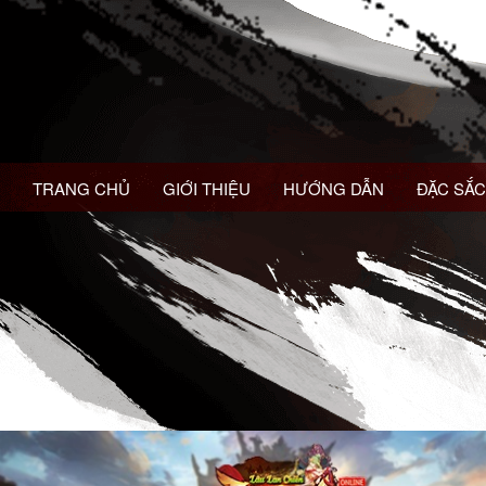
TRANG CHỦ
GIỚI THIỆU
HƯỚNG DẪN
ĐẶC SẮC