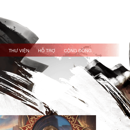
THƯ VIỆN
HỖ TRỢ
CỘNG ĐỒNG