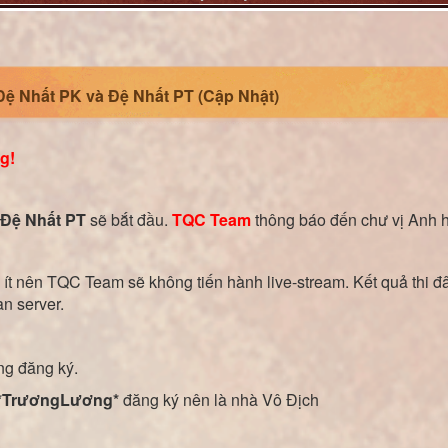
Đệ Nhất PK và Đệ Nhất PT (Cập Nhật)
g!
Đệ Nhất PT
sẽ bắt đầu.
TQC Team
thông báo đến chư vị Anh 
u ít nên TQC Team sẽ không tiến hành live-stream. Kết quả thi 
àn server.
g đăng ký.
*TrươngLương*
đăng ký nên là nhà Vô Địch