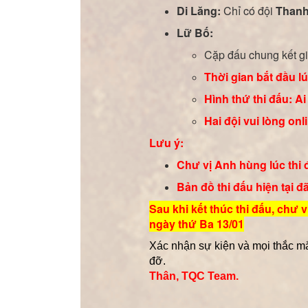
Di Lăng:
Chỉ có đội
Thanh
Lữ Bố:
Cặp đấu chung kết gi
Thời gian bắt đầu l
Hình thứ thi đấu: Ai
Hai đội vui lòng on
Lưu ý:
Chư vị Anh hùng lúc thi 
Bản đồ thi đấu hiện tại 
Sau khi kết thúc thi đấu, chư
ngày thứ Ba 13/01
Xác nhận sự kiện và mọi thắc mắc
đỡ.
Thân, TQC Team.