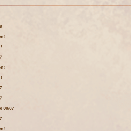
08
ện!
 !
07
ện!
 !
07
07
te 08/07
07
ện!