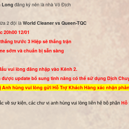
 Long
đăng ký nên là nhà Vô Địch
ữa 2 đội là
World Cleaner vs Queen-TQC
úc 20h00 12/01
 thắng trước 3 Hiệp sẽ thắng trận
line sớm và chuẩn bị sẵn sàng
đấu vui lòng đăng nhập vào Kênh 2.
đã được update bổ sung tinh năng có thể sử dụng Dịch Chu
 vị Anh hùng vui lòng gửi Hỗ Trợ Khách Hàng xác nhận phầ
 về sự kiện, các chư vị anh hùng
vui lòng liên hệ bộ phận
Hỗ 