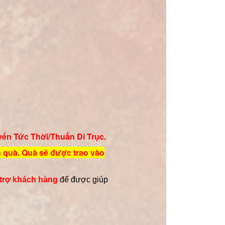
yển Tức Thời/Thuấn Di Trục.
n quà. Quà sẽ được trao vào
trợ khách hàng
để được giúp