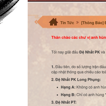
Tin Tức
[Thông Báo] 
Thân chào các chư vị anh hùn
Tối nay giải đấu
Đệ Nhất PK
và
1.
Đầu tiên, do số lượng trận đấ
cập nhật thông qua chiếu cáo to
2.
Đệ Nhất PK Long Phụng:
Hạng A:
Không có anh hùn
Hạng B:
Chỉ có anh hùng
3. Đệ Nhất PT: