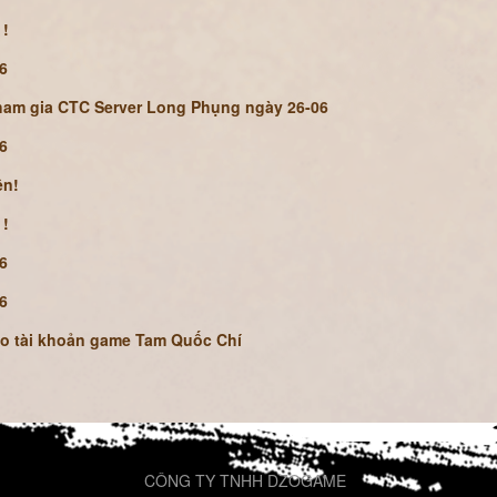
 !
06
tham gia CTC Server Long Phụng ngày 26-06
06
ện!
 !
06
06
ho tài khoản game Tam Quốc Chí
CÔNG TY TNHH DZOGAME