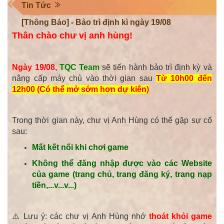
Tin Tức
[Thông Báo] - Bảo trì định kì ngày 19/08
Thân chào chư vị anh hùng!
Ngày 19/08,
TQC Team
sẽ tiến hành bảo trì định kỳ và
nâng cấp máy chủ vào thời gian sau
Từ 10h00 đến
12h00 (Có thể mở sớm hơn dự kiến)
Trong thời gian này, chư vị Anh Hùng có thể gặp sự cố
sau:
Mất kết nối khi chơi game
Không thể đăng nhập được vào các Website
của game (trang chủ, trang đăng ký, trang nạp
tiền,...v...v...)
⚠️ Lưu ý: các chư vị
Anh Hùng
nhớ
thoát khỏi game