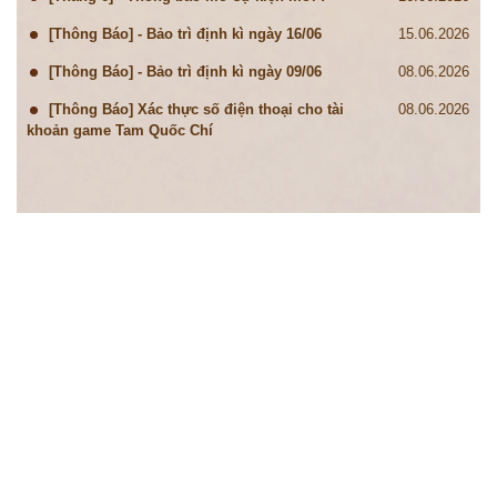
[Thông Báo] - Bảo trì định kì ngày 16/06
15.06.2026
[Thông Báo] - Bảo trì định kì ngày 09/06
08.06.2026
[Thông Báo] Xác thực số điện thoại cho tài
08.06.2026
khoản game Tam Quốc Chí