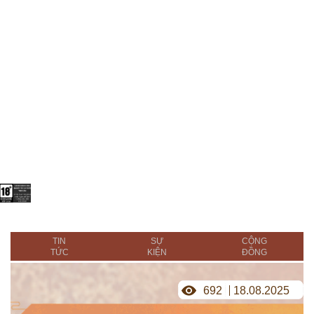
TIN
SỰ
CỘNG
TỨC
KIỆN
ĐỒNG
692
18.08.2025