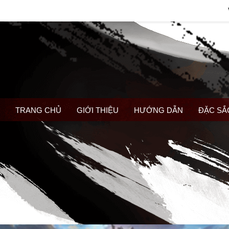
TRANG CHỦ
GIỚI THIỆU
HƯỚNG DẪN
ĐẶC SẮ