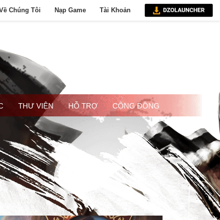
Về Chúng Tôi
Nạp Game
Tài Khoản
C
THƯ VIỆN
HỖ TRỢ
CỘNG ĐỒNG