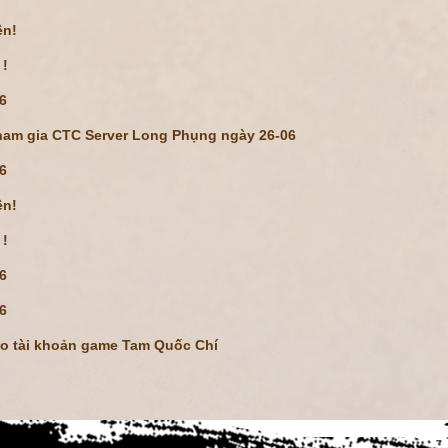
ện!
 !
06
tham gia CTC Server Long Phụng ngày 26-06
06
ện!
 !
06
06
ho tài khoản game Tam Quốc Chí