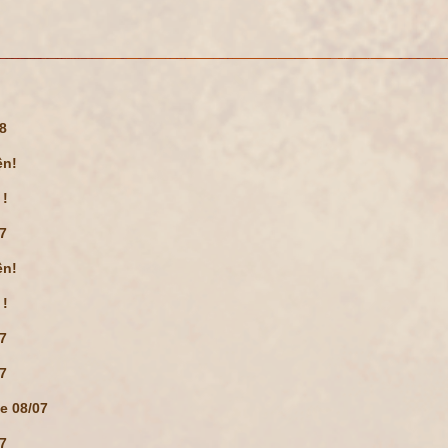
08
ện!
 !
07
ện!
 !
07
07
te 08/07
07