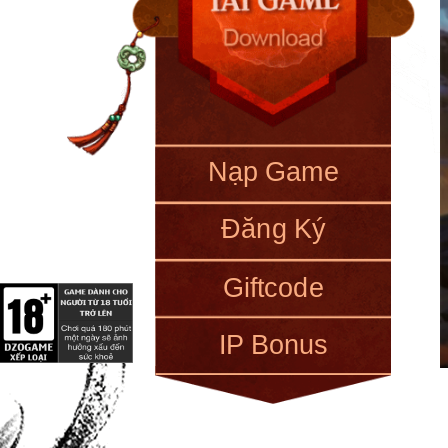
Nạp Game
Đăng Ký
Giftcode
IP Bonus