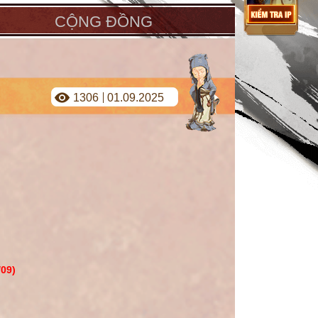
CỘNG ĐỒNG
1306
01.09.2025
/09)