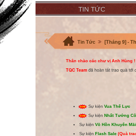
TIN TỨC
Tin Tức
[Tháng 9] - T
Thân chào các chư vị Anh Hùng !
TQC Team
đã hoàn tất trao quà tớ
Sự kiện
Vua Thế Lực
Sự kiện
Nhất Tướng C
Sự kiện
Võ Hồn Khuyến Mãi
Sự kiện
Flash Sale
(Quà tra