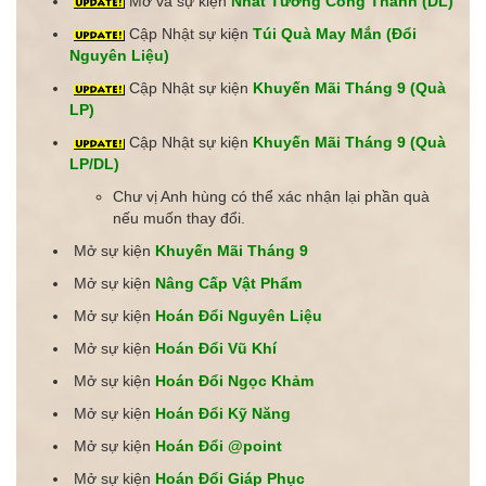
Mở và sự kiện
Nhất Tướng Công Thành (DL)
Cập Nhật sự kiện
Túi Quà May Mắn (Đổi
Nguyên Liệu)
Cập Nhật sự kiện
Khuyến Mãi Tháng 9 (Quà
LP)
Cập Nhật sự kiện
Khuyến Mãi Tháng 9 (Quà
LP/DL)
Chư vị Anh hùng có thể xác nhận lại phần quà
nếu muốn thay đổi.
Mở sự kiện
Khuyến Mãi Tháng 9
Mở sự kiện
Nâng Cấp Vật Phẩm
Mở sự kiện
Hoán Đổi Nguyên Liệu
Mở sự kiện
Hoán Đổi Vũ Khí
Mở sự kiện
Hoán Đổi Ngọc Khảm
Mở sự kiện
Hoán Đổi Kỹ Năng
Mở sự kiện
Hoán Đổi @point
Mở sự kiện
Hoán Đổi Giáp Phục