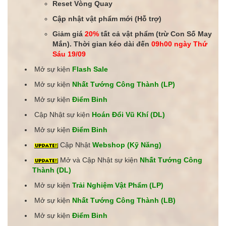
Reset Vòng Quay
Cập nhật vật phẩm mới (Hỗ trợ)
Giảm giá
20%
tất cả vật phẩm (trừ Con Số May
Mắn). Thời gian kéo dài đến
09h00 ngày Thứ
Sáu 19/09
Mở sự kiện
Flash Sale
Mở sự kiện
Nhất Tướng Công Thành (LP)
Mở sự kiện
Điểm Binh
Cập Nhật sự kiện
Hoán Đổi Vũ Khí (DL)
Mở sự kiện
Điểm Binh
Cập Nhật
Webshop (Kỹ Năng)
Mở và Cập Nhật sự kiện
Nhất Tướng Công
Thành (DL)
Mở sự kiện
Trải Nghiệm Vật Phẩm (LP)
Mở sự kiện
Nhất Tướng Công Thành
(LB)
Mở sự kiện
Điểm Binh