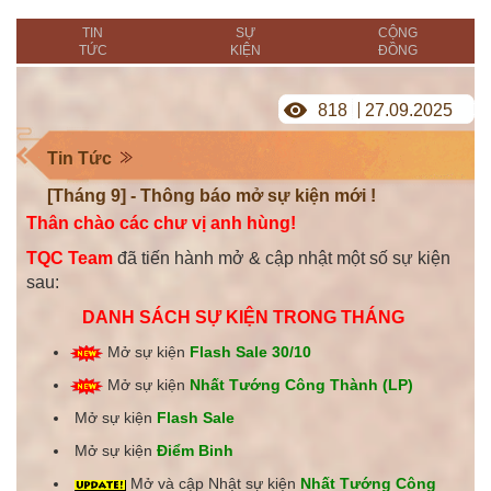
TIN
SỰ
CỘNG
TỨC
KIỆN
ĐỒNG
818
27.09.2025
Tin Tức
[Tháng 9] - Thông báo mở sự kiện mới !
Thân chào các chư vị anh hùng!
TQC Team
đã tiến hành mở & cập nhật một số sự kiện
sau:
DANH SÁCH SỰ KIỆN TRONG THÁNG
Mở sự kiện
Flash Sale 30/10
Mở sự kiện
Nhất Tướng Công Thành (LP)
Mở sự kiện
Flash Sale
Mở sự kiện
Điểm Binh
Mở và cập Nhật sự kiện
Nhất Tướng Công