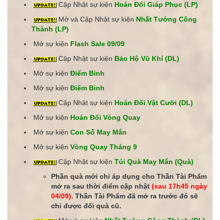
Cập Nhật sự kiện
Hoán Đổi Giáp Phục (LP)
Mở và Cập Nhật sự kiện
Nhất Tướng Công
Thành (LP)
Mở sự kiện
Flash Sale 09/09
Cập Nhật sự kiện
Bảo Hộ Vũ Khí (DL)
Mở sự kiện
Điểm Binh
Mở sự kiện
Điểm Binh
Cập Nhật sự kiện
Hoán Đổi Vật Cưỡi (DL)
Mở sự kiện
Hoán Đổi Vòng Quay
Mở sự kiện
Con Số May Mắn
Mở sự kiện
Vòng Quay Tháng 9
Cập Nhật sự kiện
Túi Quà May Mắn (Quà)
Phần quà mới chỉ áp dụng cho Thần Tài Phẩm
mở ra sau thời điểm cập nhật
(sau 17h45 ngày
04/09)
. Thần Tài Phẩm đã mở ra trước đó sẽ
chỉ được đổi quà cũ.