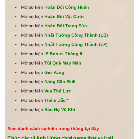
Mở sự kiện
Hoán Đổi Công Huân
Mở sự kiện
Hoán Đổi Vật Cưỡi
Mở sự kiện
Hoán Đổi Trang Sức
Mở sự kiện
Nhất Tướng Công Thành (LB)
Mở sự kiện
Nhất Tướng Công Thành (LP)
Mở sự kiện
IP Bonus Tháng 9
Mở sự kiện
Túi Quà May Mắn
Mở sự kiện
Giờ Vàng
Mở sự kiện
Nâng Cấp Skill
Mở sự kiện
Vua Thế Lực
Mở sự kiện
Thêm Dấu *
Mở sự kiện
Bảo Hộ Vũ Khí
Xem danh sách sự kiện trong tháng tại đây
Chúc các vị Anh Hùng chơi game thật vui vẻ!