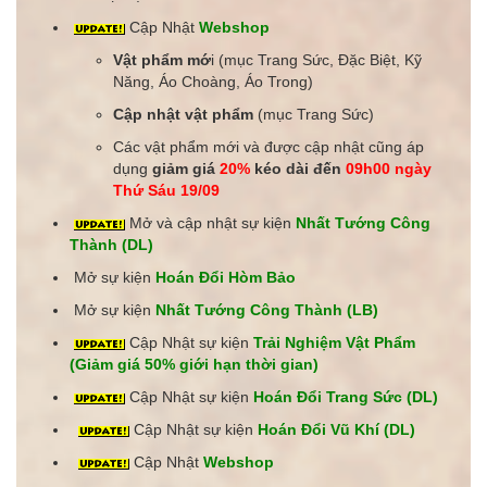
Cập Nhật
Webshop
Vật phẩm mớ
i (mục Trang Sức, Đặc Biệt, Kỹ
Năng, Áo Choàng, Áo Trong)
Cập nhật vật phẩm
(mục Trang Sức)
Các vật phẩm mới và được cập nhật cũng áp
dụng
giảm giá
20%
kéo dài đến
09h00 ngày
Thứ Sáu 19/09
Mở và cập nhật sự kiện
Nhất Tướng Công
Thành (DL)
Mở sự kiện
Hoán Đổi Hòm Bảo
Mở sự kiện
Nhất Tướng Công Thành (LB)
Cập Nhật sự kiện
Trải Nghiệm Vật Phẩm
(Giảm giá 50% giới hạn thời gian)
Cập Nhật sự kiện
Hoán Đổi Trang Sức (DL)
Cập Nhật sự kiện
Hoán Đổi Vũ Khí (DL)
Cập Nhật
Webshop