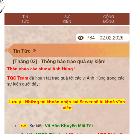
TIN
SỰ
CỘNG
TỨC
KIỆN
ĐỒNG
784
02.02.2026
Tin Tức
[Tháng 02] - Thông báo trao quà sự kiện!
Thân chào các chư vị Anh Hùng !
TQC Team
đã hoàn tất trao quà tới các vị Anh Hùng trong các
sự kiện dưới đây:
Lưu ý : Những tài khoản nhận sai Server sẽ bị khoá vĩnh
viễn
Sự kiện
Võ Hồn Khuyến Mãi Tết