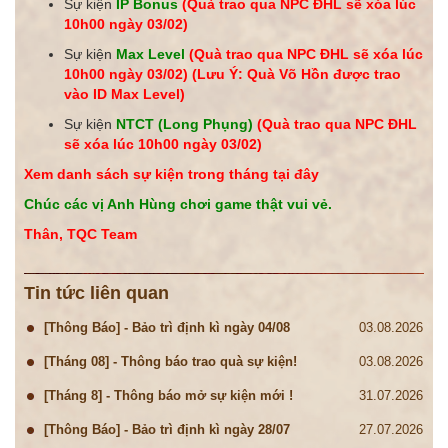
Sự kiện
IP Bonus
(Quà trao qua NPC ĐHL sẽ xóa lúc
10h00 ngày
03/02
)
Sự kiện
Max Level
(Quà trao qua NPC ĐHL sẽ xóa lúc
10h00 ngày
03/02
) (Lưu Ý: Quà Võ Hồn được trao
vào ID Max Level)
Sự kiện
NTCT (Long Phụng)
(Quà trao qua NPC ĐHL
sẽ xóa lúc 10h00 ngày 03/02)
Xem danh sách sự kiện trong tháng tại đây
Chúc các vị Anh Hùng chơi game thật vui vẻ.
Thân, TQC Team
Tin tức liên quan
[Thông Báo] - Bảo trì định kì ngày 04/08
03.08.2026
[Tháng 08] - Thông báo trao quà sự kiện!
03.08.2026
[Tháng 8] - Thông báo mở sự kiện mới !
31.07.2026
[Thông Báo] - Bảo trì định kì ngày 28/07
27.07.2026