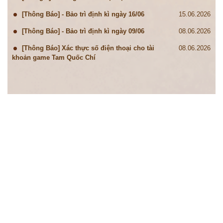
[Thông Báo] - Bảo trì định kì ngày 16/06
15.06.2026
[Thông Báo] - Bảo trì định kì ngày 09/06
08.06.2026
[Thông Báo] Xác thực số điện thoại cho tài
08.06.2026
khoản game Tam Quốc Chí