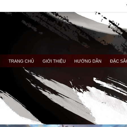
TRANG CHỦ
GIỚI THIỆU
HƯỚNG DẪN
ĐẶC SẮ