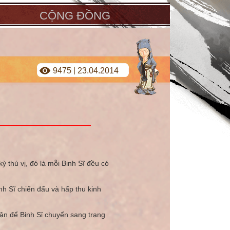
CỘNG ĐỒNG
9475
23.04.2014
 thú vị, đó là mỗi Binh Sĩ đều có
h Sĩ chiến đấu và hấp thu kinh
rận để Binh Sỉ chuyển sang trạng