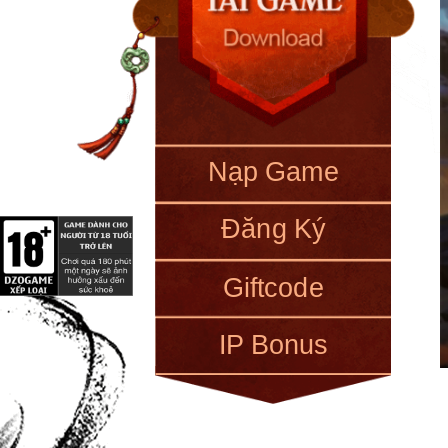
Nạp Game
Đăng Ký
Giftcode
IP Bonus