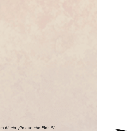
iệm đã chuyển qua cho Binh Sĩ.