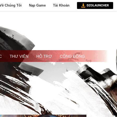
Về Chúng Tôi
Nạp Game
Tài Khoản
C
THƯ VIỆN
HỖ TRỢ
CỘNG ĐỒNG