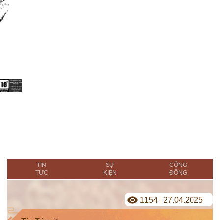
TIN
SỰ
CỘNG
TỨC
KIỆN
ĐỒNG
1154
27.04.2025