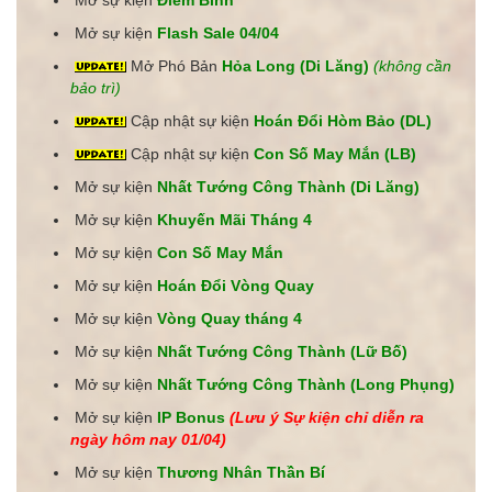
Mở sự kiện
Flash Sale 04/04
Mở Phó Bản
Hỏa Long (Di Lăng)
(không cần
bảo trì)
C
ập nhật sự kiện
Hoán Đổi Hòm Bảo (DL)
C
ập nhật sự kiện
Con Số May Mắn (LB)
Mở sự kiện
Nhất Tướng Công Thành (Di Lăng)
Mở sự kiện
Khuyến Mãi Tháng 4
Mở sự kiện
Con Số May Mắn
Mở sự kiện
Hoán Đổi Vòng Quay
Mở sự kiện
Vòng Quay tháng 4
Mở sự kiện
Nhất Tướng Công Thành (Lữ Bố)
Mở sự kiện
Nhất Tướng Công Thành (Long Phụng)
Mở sự kiện
IP Bonus
(Lưu ý Sự kiện chỉ diễn ra
ngày hôm nay 01/04)
Mở sự kiện
Thương Nhân Thần Bí