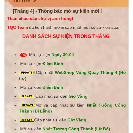
Tin Tức
[Tháng 4] - Thông báo mở sự kiện mới !
Thân chào các chư vị anh hùng!
TQC Team
đã tiến hành mở & cập nhật một số sự kiện sau:
DANH SÁCH SỰ KIỆN TRONG THÁNG
Mở sự kiện
Ngày 30-04
Mở sự kiện
Điểm Binh
Cập nhật
WebShop Vòng Quay Tháng 4 (Hỗ
trợ)
Mở sự kiện
Điểm Binh
Cập nhật sự kiện
Giờ Vàng
Mở và cập nhât sự kiện
Nhất Tướng Công
Thành (Di Lăng)
Cập nhật sự kiện
Giờ Vàng
Mở sự kiện
Nhất Tướng Công Thành (Lữ Bố)