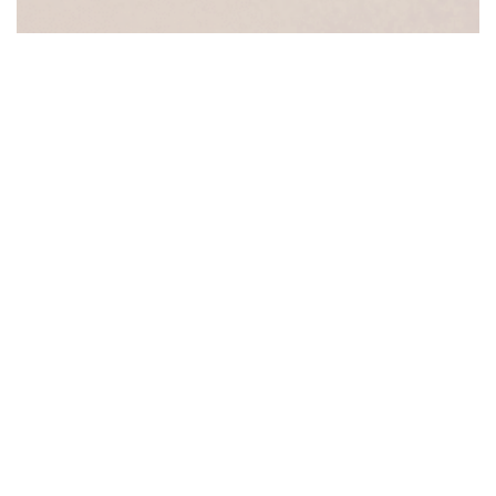
CÔNG TY TNHH DZOGAME
MSDN: 0304347356
Địa chỉ: T5-04, Tòa nhà Lữ Gia, Số 70 Lữ Gia, Phường Phú Thọ,