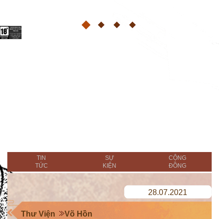
TIN
SỰ
CỘNG
TỨC
KIỆN
ĐỒNG
28.07.2021
Thư Viện
Võ Hồn