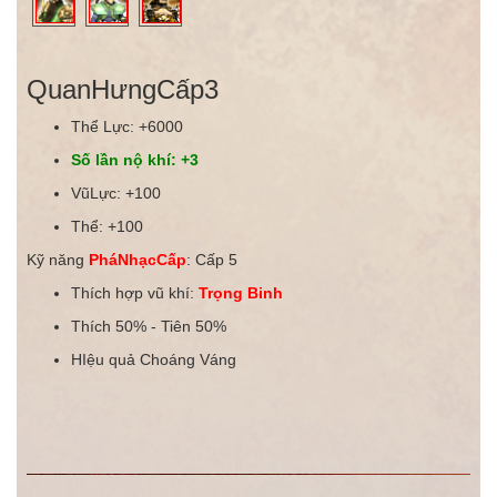
QuanHưngCấp3
Thể Lực: +6000
Số lần nộ khí: +3
VũLực: +100
Thể: +100
Kỹ năng
PháNhạcCấp
: Cấp 5
Thích hợp vũ khí:
Trọng Binh
Thích 50% - Tiên 50%
HIệu quả Choáng Váng