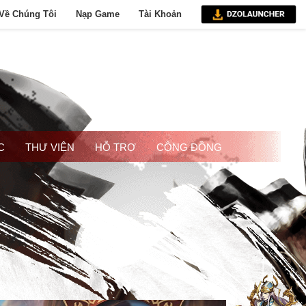
Về Chúng Tôi
Nạp Game
Tài Khoản
C
THƯ VIỆN
HỖ TRỢ
CỘNG ĐỒNG