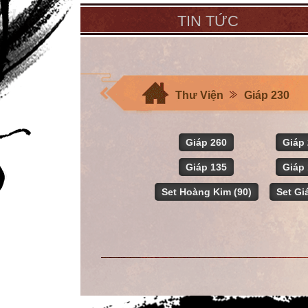
TIN TỨC
Thư Viện
Giáp 230
Giáp 260
Giáp
Giáp 135
Giáp
Set Hoàng Kim (90)
Set Gi