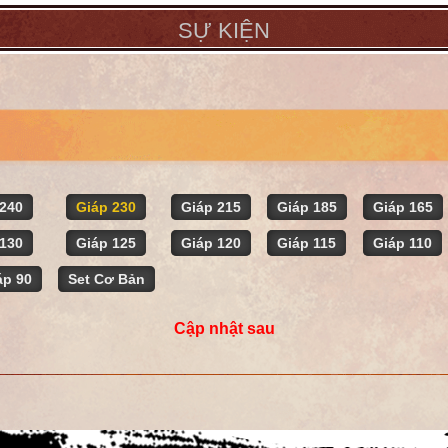
SỰ KIỆN
 240
Giáp 230
Giáp 215
Giáp 185
Giáp 165
 130
Giáp 125
Giáp 120
Giáp 115
Giáp 110
áp 90
Set Cơ Bản
Cập nhật sau