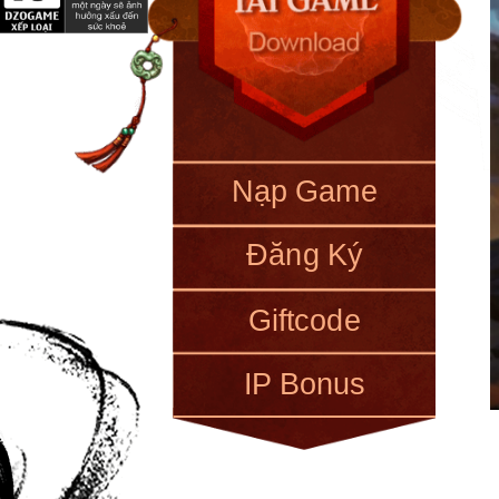
Nạp Game
Đăng Ký
Giftcode
IP Bonus