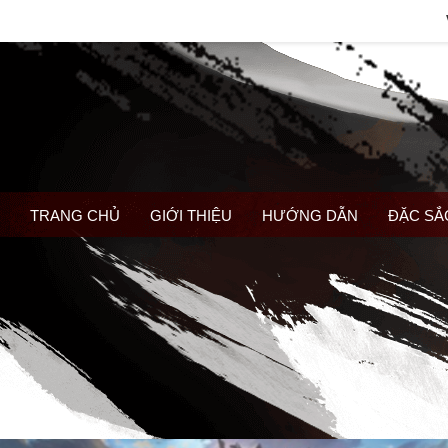
TRANG CHỦ
GIỚI THIỆU
HƯỚNG DẪN
ĐẶC SẮ