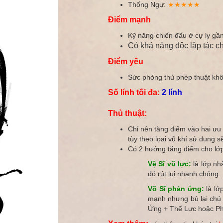
Thống Ngự:
★★★★★
Điểm mạnh
Kỹ năng chiến đấu ở cự ly gần v
Có khả năng độc lập tác c
Điểm yếu
Sức phòng thủ phép thuật kh
Số lính tối đa:
2 lính
Thủ thuật:
Chỉ nên tăng điểm vào hai ưu 
tùy theo lọai vũ khí sử dụng s
Có 2 hướng tăng điểm cho lớp
Vệ Sĩ vũ lực:
là lớp nhâ
đó rút lui nhanh chóng.
Võ Sĩ phản ứng:
là lớ
mạnh nhưng bù lại chú tro
Ứng + Thể Lực hoặc Ph