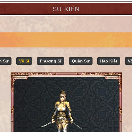
SỰ KIỆN
n Sư
Vệ Sĩ
Phương Sĩ
Quân Sư
Hào Kiệt
Vo