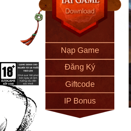
Nạp Game
Đăng Ký
Giftcode
IP Bonus