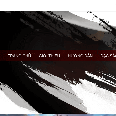
TRANG CHỦ
GIỚI THIỆU
HƯỚNG DẪN
ĐẶC SẮ