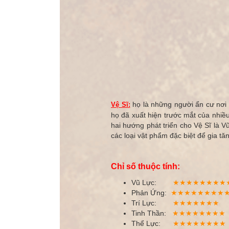
họ là những người ẩn cư nơi n
Vệ Sĩ:
họ đã xuất hiện trước mắt của nhiều
hai hướng phát triển cho Vệ Sĩ là 
các loại vật phẩm đặc biệt để gia tăng
Chỉ số thuộc tính:
Vũ Lực:
★★★★★★★★
Phản Ứng:
★★★★★★★
★
Trí Lực:
★★★★
★★★
Tinh Thần:
★★★★
★★★★
Thể Lực:
★★★★★★★★