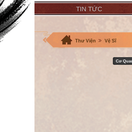
TIN TỨC
Thư Viện
Vệ Sĩ
Cơ Qua