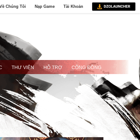
Về Chúng Tôi
Nạp Game
Tài Khoản
C
THƯ VIỆN
HỖ TRỢ
CỘNG ĐỒNG