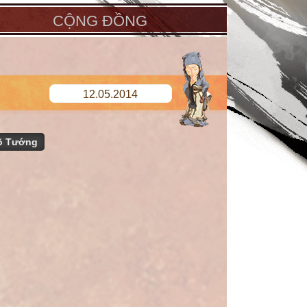
CỘNG ĐỒNG
12.05.2014
̃ Tướng