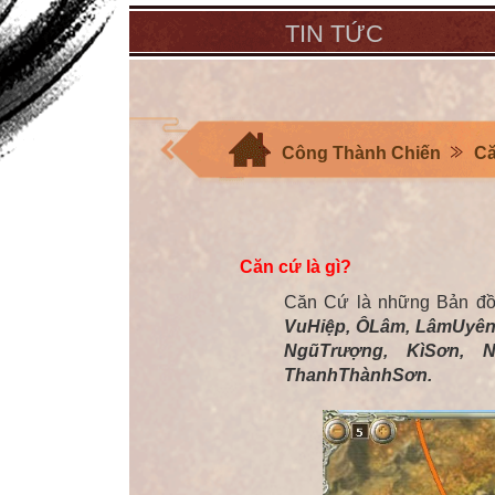
TIN TỨC
Công Thành Chiến
C
Căn cứ là gì?
Căn Cứ là những Bản đồ
VuHiệp, ÔLâm, LâmUyên
NgũTrượng, KìSơn, Nh
ThanhThànhSơn.