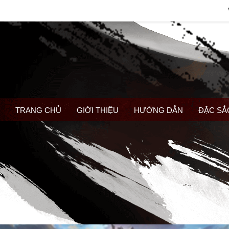
TRANG CHỦ
GIỚI THIỆU
HƯỚNG DẪN
ĐẶC SẮ