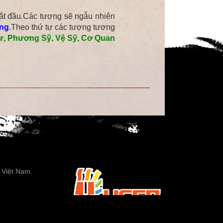
bắt đầu.Các tượng sẽ ngẫu nhiên
ong
.Theo thứ tự các tượng tương
Sư, Phương Sỹ, Vệ Sỹ, Cơ Quan
 Việt Nam.