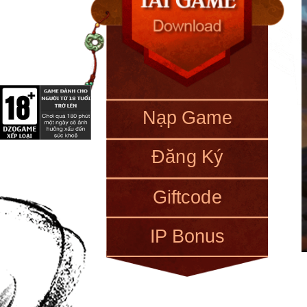
Nạp Game
Đăng Ký
Giftcode
IP Bonus