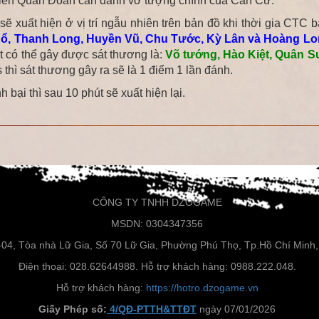
iên Quân Đoàn cần đánh vỡ tượng chính của Căn Cứ.
̃ xuất hiện ở vị trí ngẫu nhiên trên bản đồ khi thời gia CTC 
ổ, Thanh Long, Huyền Vũ, Chu Tước, Kỳ Lân và Hoàng L
t có thể gây được sát thương là:
Võ tướng, Hào Kiệt, Quân 
hì sát thương gây ra sẽ là 1 điểm 1 lần đánh.
 bại thì sau 10 phút sẽ xuất hiện lại.
CÔNG TY TNHH DZOGAME
MSDN: 0304347356
5-04, Tòa nhà Lữ Gia, Số 70 Lữ Gia, Phường Phú Thọ, Tp.Hồ Chí Minh,
Điện thoại: 028.62644988. Hỗ trợ khách hàng: 0988.222.048.
Hỗ trợ khách hàng:
https://hotro.dzogame.vn
Giấy Phép số:
4/QĐ-PTTH&TTĐT
ngày 07/01/2026