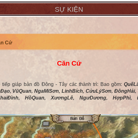
SỰ KIỆN
ăn Cứ
Căn Cứ
 tiếp giáp bản đồ Đông - Tây các thành trì: Bao gồm:
QuếLâ
Đạo, VũQuan, NgaMiSơn, LinhBích, CửuLýSơn, ĐôngHải,
aiĐình, HồQuan, XươngLê, NgưDương, HợpPhì, Đồ