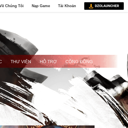
Về Chúng Tôi
Nạp Game
Tài Khoản
C
THƯ VIỆN
HỖ TRỢ
CỘNG ĐỒNG