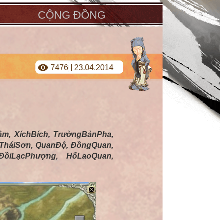
CỘNG ĐỒNG
7476
23.04.2014
m, XíchBích, TrườngBảnPha,
 TháiSơn, QuanĐộ, ĐồngQuan,
iLạcPhượng, HổLaoQuan,