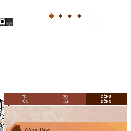
TIN
SỰ
CỘNG
TỨC
KIỆN
ĐỒNG
Cộng đồng