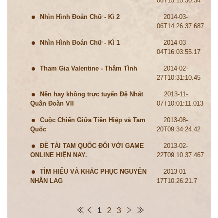
06T15:15:30.34
Nhìn Hình Đoán Chữ - Kì 2
2014-03-
06T14:26:37.687
Nhìn Hình Đoán Chữ - Kì 1
2014-03-
04T16:03:55.17
Tham Gia Valentine - Thâm Tình
2014-02-
27T10:31:10.45
Nên hay không trực tuyến Đệ Nhất
2013-11-
Quân Đoàn VII
07T10:01:11.013
Cuộc Chiến Giữa Tiên Hiệp và Tam
2013-08-
Quốc
20T09:34:24.42
ĐỀ TÀI TAM QUỐC ĐỐI VỚI GAME
2013-02-
ONLINE HIỆN NAY.
22T09:10:37.467
TÌM HIỂU VÀ KHẮC PHỤC NGUYÊN
2013-01-
NHÂN LAG
17T10:26:21.7
1
2
3